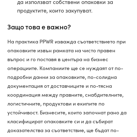
да използват собствени опаковки за
продуктите, които закупуват.
Защо това е важно?
На практика PPWR изважда съответствието при
опаковките извън рамката на чисто правен
въпрос и го поставя в центъра на бизнес
операциите. Компаниите ще се нуждаят от по-
подробни данни за опаковките, по-солидна
документация от доставчиците и по-тясна
координация между правните, снабдителните,
логистичните, продуктови и екипите по
устойчивост. Бизнесите, които започнат рано да
класифицират опаковките си и да събират
доказателства за съответствие, ще бъдат по-