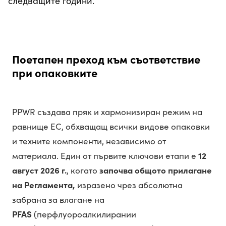
следващите години.
Поетапен преход към съответствие
при опаковките
PPWR създава пряк и хармонизиран режим на
равнище ЕС, обхващащ всички видове опаковки
и техните компоненти, независимо от
материала. Един от първите ключови етапи е
12
август 2026 г.
, когато
започва общото прилагане
на Регламента,
изразено чрез абсолютна
забрана за влагане на
PFAS
(перфлуороалкилирании