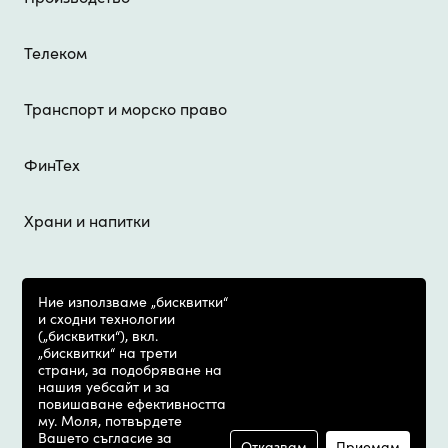
Телеком
Транспорт и морско право
ФинТех
Храни и напитки
Ние използваме „бисквитки“
Всички
©
и сходни технологии
права
(„бисквитки“), вкл.
„бисквитки“ на трети
запазени
страни, за подобряване на
2007-2026
нашия уебсайт и за
повишаване ефективността
Димитров,
му. Моля, потвърдете
Петров и
Вашето съгласие за
Отказвам
Приемам